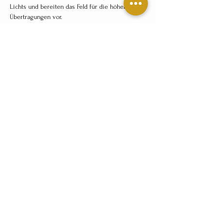
Lichts und bereiten das Feld für die höheren 
Übertragungen vor.
2. 
Zeitqualitäts-Impuls
Eine Einstimmung auf die spirituellen 
Strömungen des März 
– die Energie des Erwachens, der Aktivierung 
und der inneren Wiederverbindung.
3. 
Aufstieg in die höheren Lichtbereiche
Die geführte Reise führt dich durch ein 
spirituelles Tor in einen erweiterten 
Bewusstseinsraum.
4. P
ersönliche Botschaften
 aus deinem hohen 
Lichtfeld
Jeder Teilnehmer empfängt eine individuelle 
Mitteilung aus seinen lichten Ebenen.
5. 
Lichtübertragung deiner Essenz-Signatur
Eine Frequenz, die in dir wirkt, dich klärt, stärkt 