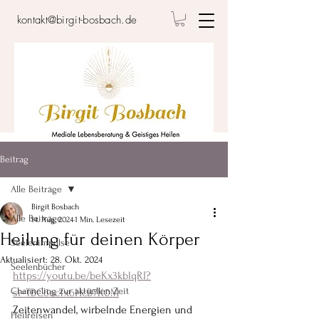
kontakt@birgit-bosbach.de
Beitrag
Alle Beiträge
Birgit Bosbach
Alle Beiträge
14. Aug. 2024
1 Min. Lesezeit
Heilung für deinen Körper
Seelenimpulse
Aktualisiert:
28. Okt. 2024
Seelenbücher
https://youtu.be/beKx3kblqRI?
Channeling zur aktuellen Zeit
si=TBC6ocTx6HcB7K0M
Zeitenwandel, wirbelnde Energien und 
Heilreisen