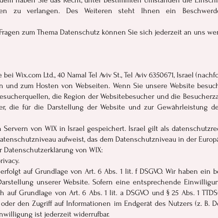
rdem haben Sie das Recht, unter bestimmten Umständen die Einschr
en zu verlangen. Des Weiteren steht Ihnen ein Beschwerde
 Fragen zum Thema Datenschutz können Sie sich jederzeit an uns we
ei Wix.com Ltd., 40 Namal Tel Aviv St., Tel Aviv 6350671, Israel (nachf
en und zum Hosten von Webseiten. Wenn Sie unsere Website besuch
Besucherquellen, die Region der Websitebesucher und die Besucherza
r, die für die Darstellung der Website und zur Gewährleistung der
ervern von WIX in Israel gespeichert. Israel gilt als datenschutzrec
 Datenschutzniveau aufweist, das dem Datenschutzniveau in der Europ
r Datenschutzerklärung von WIX:
rivacy.
folgt auf Grundlage von Art. 6 Abs. 1 lit. f DSGVO. Wir haben ein b
arstellung unserer Website. Sofern eine entsprechende Einwilligun
ch auf Grundlage von Art. 6 Abs. 1 lit. a DSGVO und § 25 Abs. 1 TTDS
der den Zugriff auf Informationen im Endgerät des Nutzers (z. B. D
willigung ist jederzeit widerrufbar.