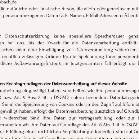
sbach.de
t die natürliche oder juristische Person, die allein oder gemeinsam 
on personenbezogenen Daten (z. B. Namen, E-Mail-Adressen o. Ä.) ent
r Datenschutzerklärung keine speziellere Speicherdauer gena
n bei uns, bis der Zweck für die Datenverarbeitung entfällt
achen oder eine Einwilligung zur Datenverarbeitung widerrufen,
 rechtlich zulässigen Gründe für die Speicherung Ihrer personen
tliche Aufbewahrungsfristen); im letztgenannten Fall erfolgt die 
en Rechtsgrundlagen der Datenverarbeitung auf dieser Website
erarbeitung eingewilligt haben, verarbeiten wir Ihre personenbezo
VO bzw. Art. 9 Abs. 2 lit. a DSGVO, sofern besondere Datenkatego
 Sie in die Speicherung von Cookies oder in den Zugriff auf Informati
ngewilligt haben, erfolgt die Datenverarbeitung zusätzlich auf Grund
it widerrufbar. Sind Ihre Daten zur Vertragserfüllung oder zur 
rarbeiten wir Ihre Daten auf Grundlage des Art. 6 Abs. 1 lit. b DSGV
ur Erfüllung einer rechtlichen Verpflichtung erforderlich sind auf Gru
tung kann ferner auf Grundlage unseres berechtigten Interesses na