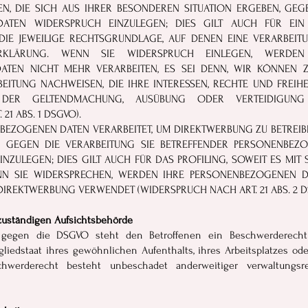
N, DIE SICH AUS IHRER BESONDEREN SITUATION ERGEBEN, GEG
ATEN WIDERSPRUCH EINZULEGEN; DIES GILT AUCH FÜR EIN
 DIE JEWEILIGE RECHTSGRUNDLAGE, AUF DENEN EINE VERARBEIT
ERKLÄRUNG. WENN SIE WIDERSPRUCH EINLEGEN, WERDE
ATEN NICHT MEHR VERARBEITEN, ES SEI DENN, WIR KÖNNEN
EITUNG NACHWEISEN, DIE IHRE INTERESSEN, RECHTE UND FREIH
 DER GELTENDMACHUNG, AUSÜBUNG ODER VERTEIDIGUNG
21 ABS. 1 DSGVO).
EZOGENEN DATEN VERARBEITET, UM DIREKTWERBUNG ZU BETREIBEN
H GEGEN DIE VERARBEITUNG SIE BETREFFENDER PERSONENBE
NZULEGEN; DIES GILT AUCH FÜR DAS PROFILING, SOWEIT ES MIT
NN SIE WIDERSPRECHEN, WERDEN IHRE PERSONENBEZOGENEN D
IREKTWERBUNG VERWENDET (WIDERSPRUCH NACH ART. 21 ABS. 2 D
zuständigen Aufsichtsbehörde
 gegen die DSGVO steht den Betroffenen ein Beschwerderecht 
liedstaat ihres gewöhnlichen Aufenthalts, ihres Arbeitsplatzes o
hwerderecht besteht unbeschadet anderweitiger verwaltungsrec