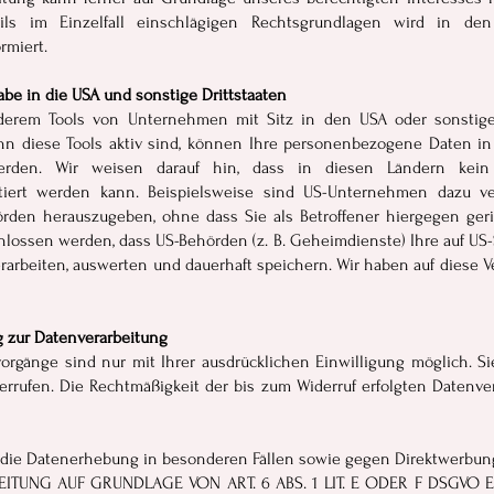
eils im Einzelfall einschlägigen Rechtsgrundlagen wird in de
rmiert.
be in die USA und sonstige Drittstaaten
erem Tools von Unternehmen mit Sitz in den USA oder sonstigen
enn diese Tools aktiv sind, können Ihre personenbezogene Daten in 
werden. Wir weisen darauf hin, dass in diesen Ländern kein
tiert werden kann. Beispielsweise sind US-Unternehmen dazu ve
rden herauszugeben, ohne dass Sie als Betroffener hiergegen ger
lossen werden, dass US-Behörden (z. B. Geheimdienste) Ihre auf US
rbeiten, auswerten und dauerhaft speichern. Wir haben auf diese Ve
ng zur Datenverarbeitung
orgänge sind nur mit Ihrer ausdrücklichen Einwilligung möglich. Si
derrufen. Die Rechtmäßigkeit der bis zum Widerruf erfolgten Datenve
die Datenerhebung in besonderen Fällen sowie gegen Direktwerbung
TUNG AUF GRUNDLAGE VON ART. 6 ABS. 1 LIT. E ODER F DSGVO ER