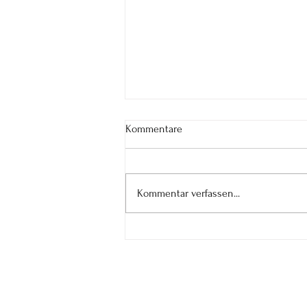
Kommentare
Kommentar verfassen...
Augustenergie 2026 – Erblühe
in dein wahrhaftiges Sein und
lausche deiner inneren Stimme