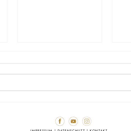
Du bi
🌟 Die Wahrheit über deine Ich-
Existenz
IMPRESSUM
|
DATENSCHUTZ
|
KONTAKT