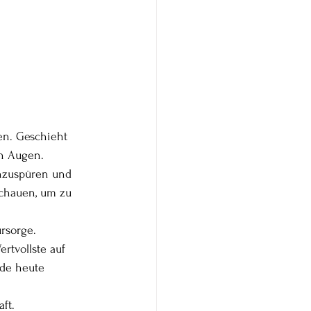
en. Geschieht 
en Augen.
inzuspüren und 
schauen, um zu 
rsorge.
rtvollste auf 
ade heute 
ft.